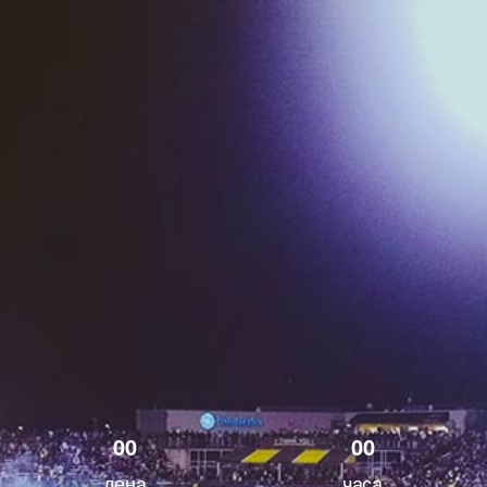
0
0
0
0
дена
часа