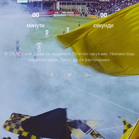
0
0
0
0
минути
секунди
© 2022. Сите права се задржани. Претпоставуваме. Немаме баш
најдобра идеја. Треба да се распрашаме.