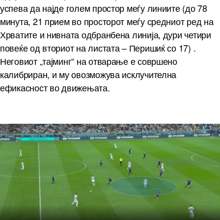
успева да најде голем простор меѓу линиите (до 78
минута, 21 прием во просторот меѓу средниот ред на
Хрватите и нивната одбранбена линија, дури четири
повеќе од вториот на листата – Перишиќ со 17) .
Неговиот „тајминг“ на отварање е совршено
калибриран, и му овозможува исклучителна
ефикасност во движењата.