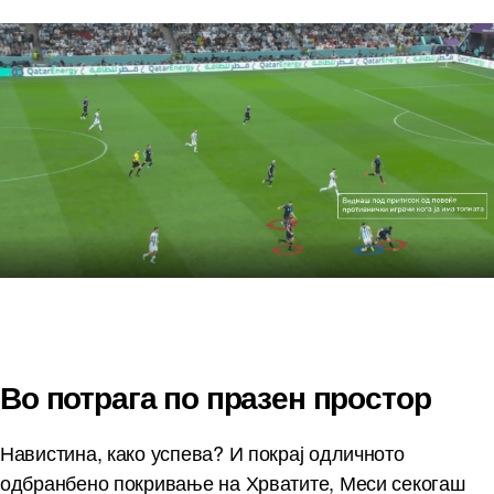
Во потрага по празен простор
Навистина, како успева? И покрај одличното
одбранбено покривање на Хрватите, Меси секогаш