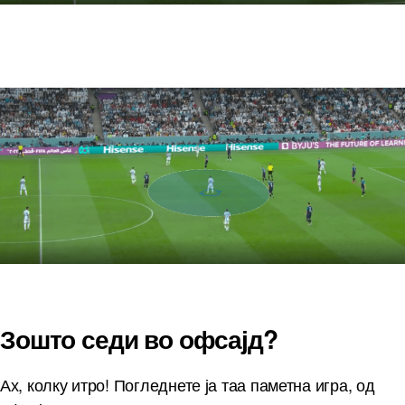
Зошто седи во офсајд?
Ах, колку итро! Погледнете ја таа паметна игра, од