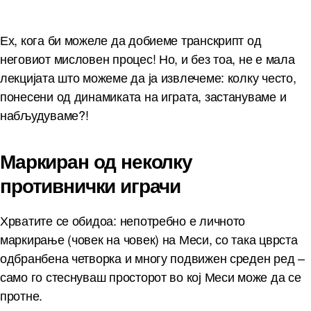
Ех, кога би можеле да добиеме транскрипт од
неговиот мисловен процес! Но, и без тоа, не е мала
лекцијата што можеме да ја извлечеме: колку често,
понесени од динамиката на играта, застануваме и
набљудуваме?!
Маркиран од неколку
противнички играчи
Хрватите се обидоа: непотребно е личното
маркирање (човек на човек) на Меси, со така цврста
одбранбена четворка и многу подвижен среден ред –
само го стеснуваш просторот во кој Меси може да се
протне.