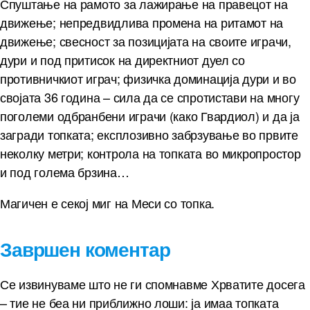
Спуштање на рамото за лажирање на правецот на
движење; непредвидлива промена на ритамот на
движење; свесност за позицијата на своите играчи,
дури и под притисок на директниот дуел со
противничкиот играч; физичка доминација дури и во
својата 36 година – сила да се спротистави на многу
поголеми одбранбени играчи (како Гвардиол) и да ја
загради топката; експлозивно забрзување во првите
неколку метри; контрола на топката во микропростор
и под голема брзина…
Магичен е секој миг на Меси со топка.
Завршен коментар
Се извинуваме што не ги спомнавме Хрватите досега
– тие не беа ни приближно лоши: ја имаа топката