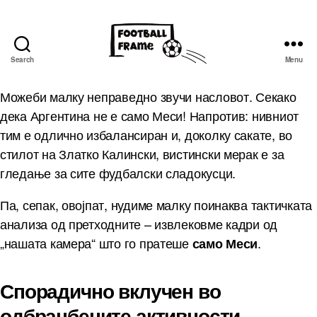
Search
Menu
Можеби малку неправедно звучи насловот. Секако
дека Аргентина не е само Меси! Напротив: нивниот
тим е одлично избалансиран и, доколку сакате, во
стилот на Златко Калински, вистински мерак е за
гледање за сите фудбалски сладокусци.
Па, сепак, овојпат, нудиме малку поинаква тактичката
анализа од претходните – извлековме кадри од
„нашата камера“ што го пратеше
.
само Меси
Спорадично вклучен во
одбранбените активности