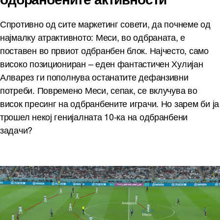
Спротивно од сите маркетинг совети, да почнеме од
најмалку атрактивното: Меси, во одбраната, е
поставен во првиот одбранбен блок. Најчесто, само
високо позициониран – еден фантастичен Хулијан
Алварез ги пополнува останатите дефанзивни
потреби. Повремено Меси, сепак, се вклучува во
висок пресинг на одбранбените играчи. Но зарем би ја
трошел некој генијалната 10-ка на одбранбени
задачи?