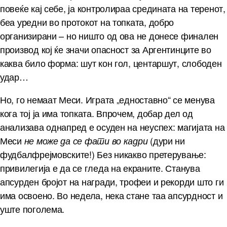
повеќе кај себе, ја контролираа средината на теренот,
беа уредни во протокот на топката, добро
организирани – но ништо од ова не донесе финален
производ кој ќе значи опасност за Аргентинците во
каква било форма: шут кон гол, центаршут, слободен
удар…
Но, го немаат Меси. Играта „едноставно“ се менува
кога тој ја има топката. Впрочем, добар дел од
анализава однапред е осуден на неуспех: магијата на
Меси
(дури ни
не може да се фати во кадри
фудбалфрејмовските!) Без никакво претерување:
привилегија е да се гледа на екраните. Станува
апсурден бројот на награди, трофеи и рекорди што ги
има освоено. Во недела, нека стане таа апсурдност и
уште поголема.