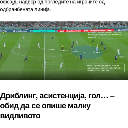
офсајд, надвор од погледите на играчите од
одбранбената линија.
Дриблинг, асистенција, гол… –
обид да се опише малку
видливото