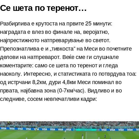
Се шета по теренот…
Разбирлива е крутоста на првите 25 минути:
наградата е влез во финале на, веројатно,
најпрестижното натпреварување во светот.
Препознатлива е и „тивкоста“ на Меси во почетните
делови на натпреварот. Веќе сме ги слушнале
коментарите: само се шета по теренот и гледа
наоколу. Интересно, и статистиката го потврдува тоа:
од истрчани 8,2км, дури 4,8км Меси поминал во
првата, најбавна зона (0-7км/час). Видливо и во
следниве, сосем невпечатливи кадри: