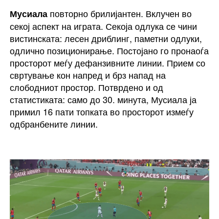
повторно брилијантен. Вклучен во
Мусиала
секој аспект на играта. Секоја одлука се чини
вистинската: лесен дриблинг, паметни одлуки,
одлично позиционирање. Постојано го пронаоѓа
просторот меѓу дефанзивните линии. Прием со
свртување кон напред и брз напад на
слободниот простор. Потврдено и од
статистиката: само до 30. минута, Мусиала ја
примил 16 пати топката во просторот измеѓу
одбранбените линии.