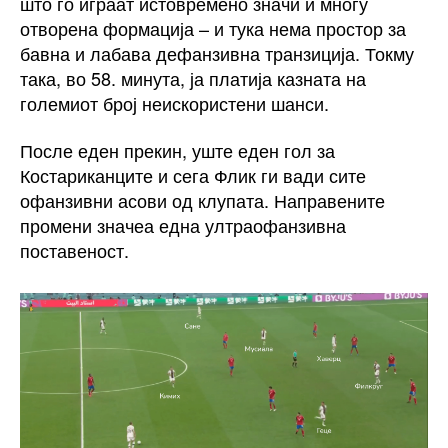
што го играат истовремено значи и многу
отворена формација – и тука нема простор за
бавна и лабава дефанзивна транзиција. Токму
така, во 58. минута, ја платија казната на
големиот број неискористени шанси.
После еден прекин, уште еден гол за
Костариканците и сега Флик ги вади сите
офанзивни асови од клупата. Направените
промени значеа една ултраофанзивна
поставеност.