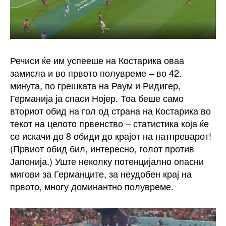
Речиси ќе им успееше на Костарика оваа
замисла и во првото полувреме – во 42.
минута, по грешката на Раум и Ридигер,
Германија ја спаси Нојер. Тоа беше само
вториот обид на гол од страна на Костарика во
текот на целото првенство – статистика која ќе
се искачи до 8 обиди до крајот на натпреварот!
(Првиот обид бил, интересно, голот против
Јапонија.) Уште неколку потенцијално опасни
мигови за Германците, за неудобен крај на
првото, многу доминантно полувреме.