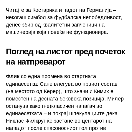
Читајте за Костарика и падот на Германија –
некогаш симбол за фудбалска непобедливост,
денес збир од квалитетни запченици на
машинерија која повеќе не функционира.
Поглед на листот пред почеток
на натпреварот
со една промена во стартната
Флик
единаесетка: Сане влегува во првиот состав
(на местото од Керер), што значи и Кимих е
поместен на десната бековска позиција. Милер
останува како (не)класичен напаѓач во
единаесетката – и покрај шпекулациите дека
Никлас Филкруг ќе застане во центарот на
нападот после спасоносниот гол против