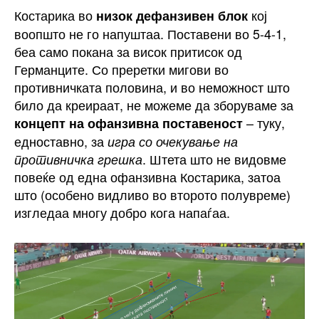
Костарика во
кој
низок дефанзивен блок
воопшто не го напуштаа. Поставени во 5-4-1,
беа само покана за висок притисок од
Германците. Со преретки мигови во
противничката половина, и во неможност што
било да креираат, не можеме да зборуваме за
– туку,
концепт на офанзивна поставеност
едноставно, за
игра со очекување на
. Штета што не видовме
противничка грешка
повеќе од една офанзивна Костарика, затоа
што (особено видливо во второто полувреме)
изгледаа многу добро кога напаѓаа.