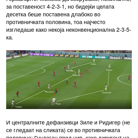
за поставеност 4-2-3-1, но бидејќи целата
десетка беше поставена длабоко во
противничката половина, тоа најчесто
изгледаше како некоја неконвенционална 2-3-5-
ка.
И централните дефанзивци Зиле и Ридигер (не
се гледаат на сликата) се во противничката
половина; Гундоган пред нив, како диригент на