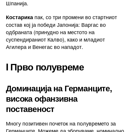
Шпанија.
пак, со три промени во стартниот
Костарика
состав кој ја победи Јапонија: Варгас во
одбраната (принудно на местото на
суспендираниот Калво), како и младиот
Агилера и Венегас во нападот.
I Прво полувреме
Доминација на Германците,
висока офанзивна
поставеност
Многу позитивен почеток на полувремето за
Германците. Можеме да зборуваме, номинално,