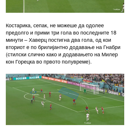
Костарика, сепак, не можеше да одолее
предолго и прими три гола во последните 18
минути – Хаверц постигна два гола, од кои
вториот е по брилијантно додавање на Гнабри
(стилски слично како и додавањето на Милер
кон Горецка во првото полувреме).