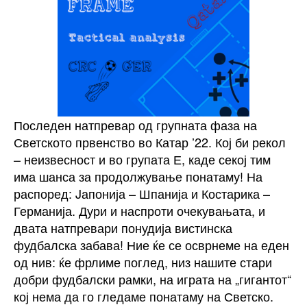
одат
дома:
залудната
победа
над
Костарика
Последен натпревар од групната фаза на
Светското првенство во Катар ’22. Кој би рекол
– неизвесност и во групата Е, каде секој тим
има шанса за продолжување понатаму! На
распоред: Jапонија – Шпанија и Костарика –
Германија. Дури и наспроти очекувањата, и
двата натпревари понудија вистинска
фудбалска забава! Ние ќе се осврнеме на еден
од нив: ќе фрлиме поглед, низ нашите стари
добри фудбалски рамки, на играта на „гигантот“
кој нема да го гледаме понатаму на Светско.