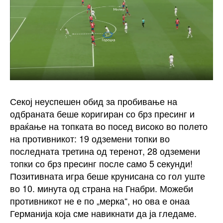
Секој неуспешен обид за пробивање на
одбраната беше коригиран со брз пресинг и
враќање на топката во посед високо во полето
на противникот: 19 одземени топки во
последната третина од теренот, 28 одземени
топки со брз пресинг после само 5 секунди!
Позитивната игра беше крунисана со гол уште
во 10. минута од страна на Гнабри. Можеби
противникот не е по „мерка“, но ова е онаа
Германија која сме навикнати да ја гледаме.