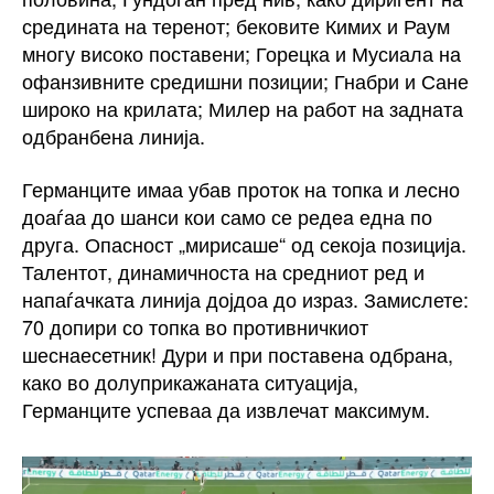
средината на теренот; бековите Кимих и Раум
многу високо поставени; Горецка и Мусиала на
офанзивните средишни позиции; Гнабри и Сане
широко на крилата; Милер на работ на задната
одбранбена линија.
Германците имаа убав проток на топка и лесно
доаѓаа до шанси кои само се редea една по
друга. Опасност „мирисаше“ од секоја позиција.
Талентот, динамичноста на средниот ред и
напаѓачката линија дојдоа до израз. Замислете:
70 допири со топка во противничкиот
шеснаесетник! Дури и при поставена одбрана,
како во долуприкажаната ситуација,
Германците успеваа да извлечат максимум.