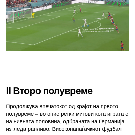
II Второ полувреме
Продолжува впечатокот од крајот на првото
полувреме – во оние ретки мигови кога играта е
на нивната половина, одбраната на Германија
изгледа ранливо. Високонапаѓачкиот фудбал