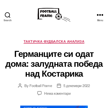
Search
Menu
Фудбал
фрејм
Categories
ТАКТИЧКА ФУДБАЛСКА АНАЛИЗА
Германците си одат
дома: залудната победа
над Костарика
By
Football Frame
5 декември 2022
Post
Post
author
date
за
Нема коментари
Германците
си