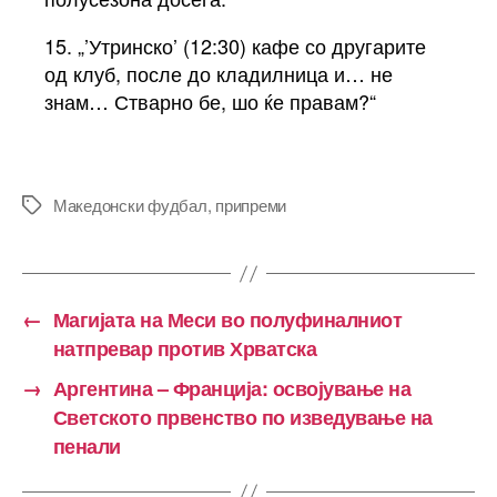
15. „’Утринско’ (12:30) кафе со другарите
од клуб, после до кладилница и… не
знам… Стварно бе, шо ќе правам?“
Македонски фудбал
,
припреми
Tags
←
Магијата на Меси во полуфиналниот
натпревар против Хрватска
→
Аргентина – Франција: освојување на
Светското првенство по изведување на
пенали