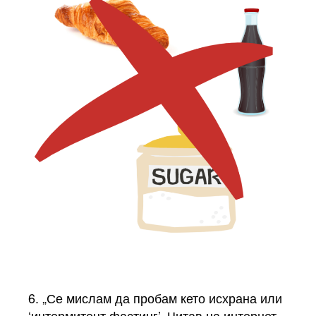
6. „Се мислам да пробам кето исхрана или
‘интермитент фастинг’. Читав на интернет.