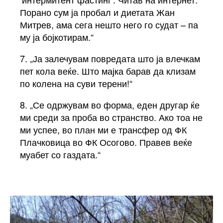
Порано сум ја пробал и диетата Жан
Митрев, ама сега нешто него го судат – па
му ја бојкотирам.“
7. „Ја залечувам повредата што ја влечкам
пет кола веќе. Што мајка барав да клизам
по колена на суви терени!“
8. „Се одржувам во форма, еден другар ќе
ми среди за проба во странство. Ако тоа не
ми успее, во план ми е трансфер од ФК
Плачковица во ФК Осогово. Правев веќе
муабет со газдата.“