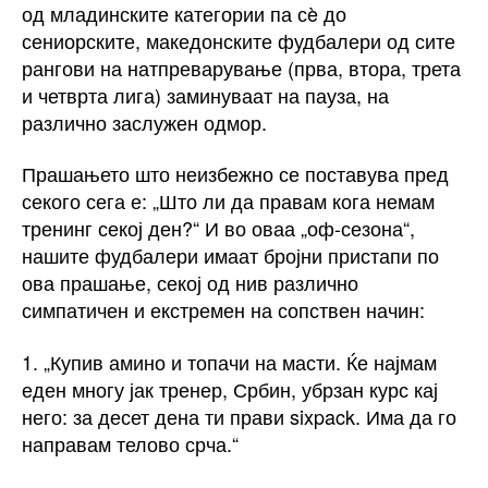
од младинските категории па сè до
сениорските, македонските фудбалери од сите
рангови на натпреварување (прва, втора, трета
и четврта лига) заминуваат на пауза, на
различно заслужен одмор.
Прашањето што неизбежно се поставува пред
секого сега е: „Што ли да правам кога немам
тренинг секој ден?“ И во оваа „оф-сезона“,
нашите фудбалери имаат бројни пристапи по
ова прашање, секој од нив различно
симпатичен и екстремен на сопствен начин:
1. „Купив амино и топачи на масти. Ќе најмам
еден многу јак тренер, Србин, убрзан курс кај
него: за десет дена ти прави sixpack. Има да го
направам телово срча.“