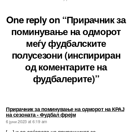
One reply on “Прирачник за
поминување на одморот
меѓу фудбалските
полусезони (инспириран
од коментарите на
фудбалерите)”
Прирачник за поминување на одморот на КРАЈ
says:
на сезоната - Фудбал фрејм
6 јуни 2023 at 6:19 am
[…] и се сеќавате на прирачникот за