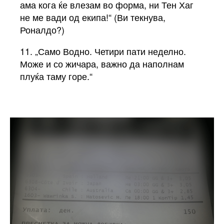
ама кога ќе влезам во форма, ни Тен Хаг
не ме вади од екипа!“ (Ви текнува,
Роналдо?)
11. „Само Водно. Четири пати неделно.
Може и со жичара, важно да наполнам
плуќа таму горе.“