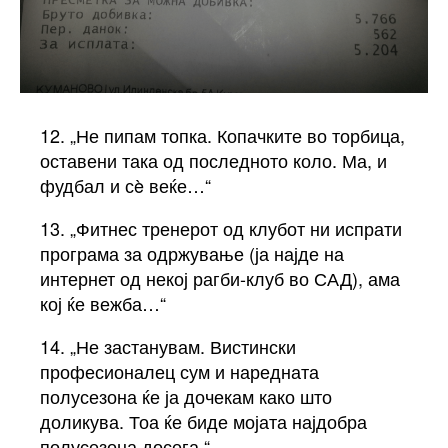
12. „Не пипам топка. Копачките во торбица,
оставени така од последното коло. Ма, и
фудбал и сè веќе…“
13. „Фитнес тренерот од клубот ни испрати
програма за одржување (ја најде на
интернет од некој рагби-клуб во САД), ама
кој ќе вежба…“
14. „Не застанувам. Вистински
професионалец сум и наредната
полусезона ќе ја дочекам како што
доликува. Тоа ќе биде мојата најдобра
полусезона досега.“