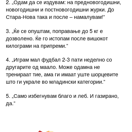
2. „Одам да се издувам: на предновогодишни,
новогодишни и постновогодишни журки. До
Стара-Нова така и после – намалувам!“
3. „Ќе се опуштам, поправање до 5 кг е
дозволено. Ќе го истопам после вишокот
килограми на припреми.“
4. „Играм мал фудбал 2-3 пати неделно со
другарите од маало. Може одамна не
тренираат тие, ама ги имаат уште шорцевите
што ги украле во младински категории.“
5. „Само избегнувам благо и леб. И газирано,
да.“