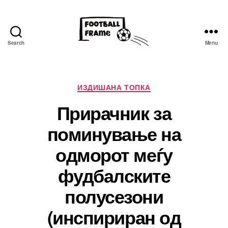
Search
Menu
Фудбал
фрејм
Categories
ИЗДИШАНА ТОПКА
Прирачник за
поминување на
одморот меѓу
фудбалските
полусезони
(инспириран од