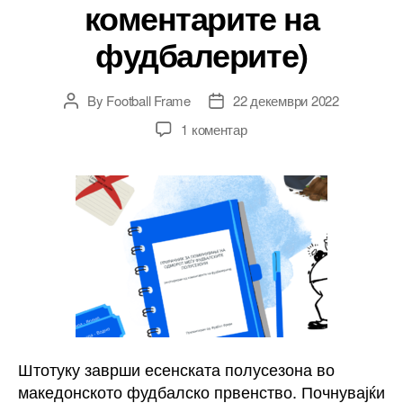
коментарите на
фудбалерите)
By
Football Frame
22 декември 2022
Post
Post
author
date
на
1 коментар
Прирачник
за
поминување
на
одморот
меѓу
фудбалските
полусезони
(инспириран
од
коментарите
на
Штотуку заврши есенската полусезона во
фудбалерите)
македонското фудбалско првенство. Почнувајќи